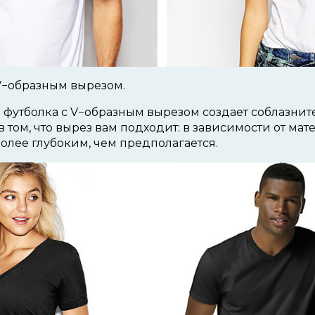
V−образным вырезом.
футболка с V−образным вырезом создает соблазнит
 том, что вырез вам подходит: в зависимости от мат
более глубоким, чем предполагается.