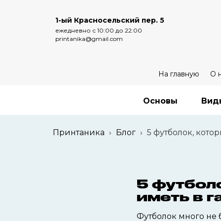
1-ый Красносельский пер. 5
ежедневно с 10:00 до 22:00
printanika@gmail.com
На главную
О 
Основы
Вид
Принтаника
›
Блог
›
5 футболок, кото
5 футбол
иметь в 
Футболок много не 