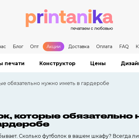
нас
Блог
Опт
Акции
Доставка
Оплата
FAQ
К
ы печати
Конструктор
Цены
Дизай
рые обязательно нужно иметь в гардеробе
ок, которые обязательно
гардеробе
бывает. Сколько футболок в вашем шкафу? Всегда ли 