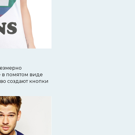
резмерно
 в помятом виде
во создают кнопки