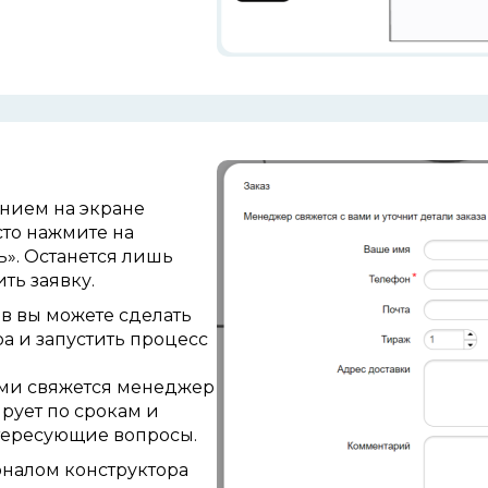
ением на
экране
сто нажмите на
ь». Останется лишь
ть заявку.
ов вы можете сделать
ра и
запустить процесс
вами свяжется менеджер
рует по срокам и
интересующие вопросы.
оналом конструктора