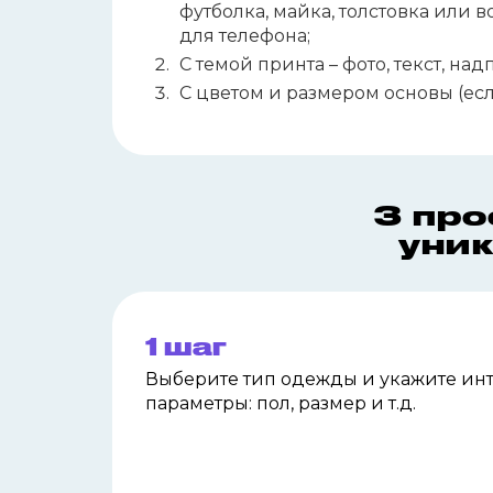
футболка, майка, толстовка или 
для телефона;
С темой принта – фото, текст, над
С цветом и размером основы (есл
3 про
уник
1 шаг
Выберите тип одежды и
укажите ин
параметры: пол, размер и т.д.