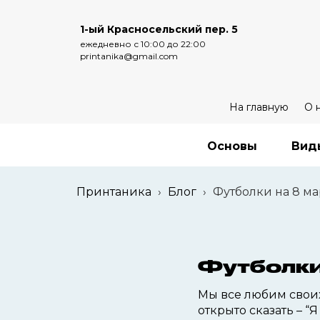
1-ый Красносельский пер. 5
ежедневно с 10:00 до 22:00
printanika@gmail.com
На главную
О 
Основы
Вид
Принтаника
›
Блог
›
Футболки на 8 ма
Футболки 
Мы все любим своих
открыто сказать – “