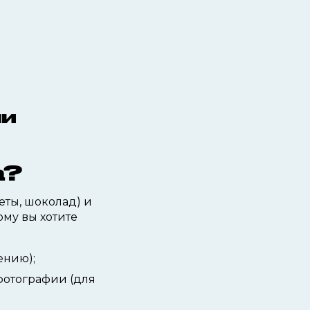
ми
а?
еты, шоколад) и
ому вы хотите
ению);
фотографии (для