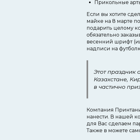
Прикольные арты
Если вы хотите сде
майке на 8 марте п
подарить целому ко
обязательно заказы
весенний шрифт (ил
надписи на футболки
Этот праздник 
Казахстане, Ки
в частично при
Компания Принтаник
нанести. В нашей 
для Вас сделаем п
Также в можете само