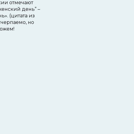
ссии отмечают
енский день” –
». (цитата из
счерпаемо, но
можем!