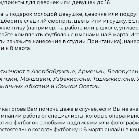
/принты для девочек или девушек до 16.
лать подарок молодой девушке, девочке или подруге
одберите сладкий сюрприз, цветы или игрушку. Если
ллективу (например, на работе или в школе, универс
вайте комплекты футболок с именами на 8 марта. И
и закажите нанесение в студии Принтаника), нанес
 к 8 марта.
отмечают в Азербайджане, Армении, Белоруссии
ргизии, Молдавии, Узбекистане, Таджикистане, 
знанных Абхазии и Южной Осетии.
а готова Вам помочь даже в случае, если Вы не знае
компании работают специалисты, которые оператив
артию футболок с любыми надписями или фотографи
стоятельно создать футболку к 8 марта онлайн в кон