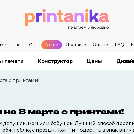
нас
Блог
Опт
Акции
Доставка
Оплата
FAQ
К
ы печати
Конструктор
Цены
Дизай
рта с принтами!
на 8 марта с принтами!
 девушек, мам или бабушек! Лучший способ прояви
Я тебя люблю, с праздником!” и подарить в знак вни