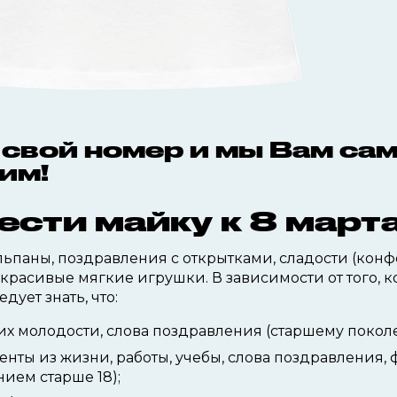
 свой номер и мы Вам са
им!
ести майку к 8 март
юльпаны, поздравления с открытками, сладости (конф
красивые мягкие игрушки. В зависимости от того, к
дует знать, что:
их молодости, слова поздравления (старшему покол
нты из жизни, работы, учебы, слова поздравления, 
ием старше 18);