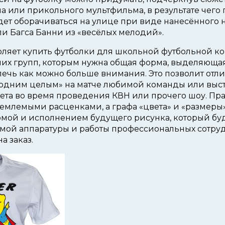
а или прикольного мультфильма, в результате чего
ет оборачиваться на улице при виде нанесённого 
и Багса Банни из «весёлых мелодий».
ляет купить футболки для школьной футбольной к
их групп, которым нужна общая форма, выделяющая
ечь как можно больше внимания. Это позволит отл
 «одним целым» на матче любимой команды или выс
ета во время проведения КВН или прочего шоу. Пра
емлемыми расценками, а графа «цвета» и «размеры
мой и исполнением будущего рисунка, который буд
ой аппаратуры и работы профессиональных сотру
а заказ.