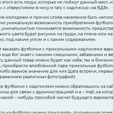
о этого есть люди, которые не поймут данный жест, 
 с отверстиями в носу и тату с надписью «за ВДВ».
е молодежи и прочих слоёв населения быть непохо
ию уникальную возможность приобретения футбол
д уникальностью понимается возможность предостав
кого цвета будет рисунок на груди, на плече или на 
но, под каким углом и с каким содержанием.
т заказать футболки с прикольными надписями вариа
и еще бог знает с какими смешными, забавными и 
ть данный товар можно будет как себе, так и близки
р, приобрести влюблённой паре прикольные футбол
ибо важное значение для них (дата встречи, перв
бражением различных фотографий).
е футболки с надписями можно обратившись на сайт
ны для связи с администрацией и e – mail, на кот
 какой – нибудь просьбой насчет будущего вариант
и нa футболку можно придумать, подчеркнув сюжет 