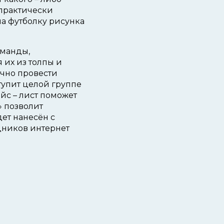
 практически
на футболку рисунка
оманды,
 их из толпы и
ично провести
тупит целой группе
йс – лист поможет
» позволит
ет нанесён с
дников интернет