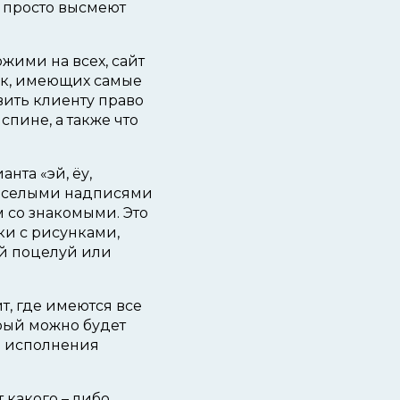
и просто высмеют
жими на всех, сайт
ок, имеющих самые
ить клиенту право
спине, а также что
нта «эй, ёу,
веселыми надписями
м со знакомыми. Это
ки с рисунками,
ый поцелуй или
, где имеются все
орый можно будет
а исполнения
какого – либо