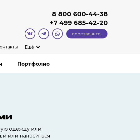
8 800 600-44-38
+7
499 685-42-20
перезвоните!
онтакты
Ещё
н
Портфолио
ми
ную одежду или
уши или наноситься