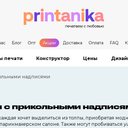
нас
Блог
Опт
Акции
Доставка
Оплата
FAQ
К
ы печати
Конструктор
Цены
Дизай
кольными надписями
 с прикольными надпися
каждая хочет выделиться из толпы, приобретая мод
парикмахерском салоне. Также могут пробиваться 