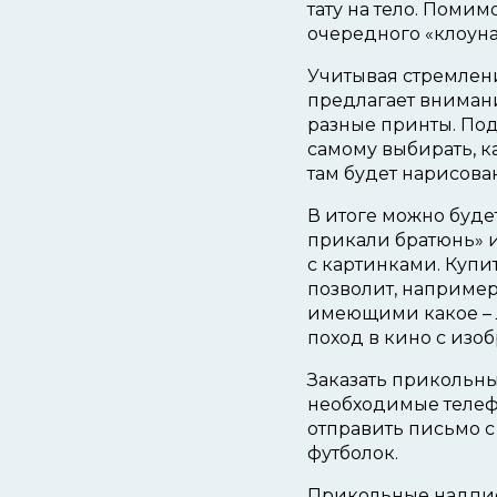
тату на тело. Помим
очередного «клоуна»
Учитывая стремлени
предлагает вниман
разные принты. По
самому выбирать, ка
там будет нарисова
В итоге можно буде
прикали братюнь» 
с картинками. Купи
позволит, наприме
имеющими какое – л
поход в кино с изо
Заказать прикольны
необходимые телефо
отправить письмо с
футболок.
Прикольные надпис