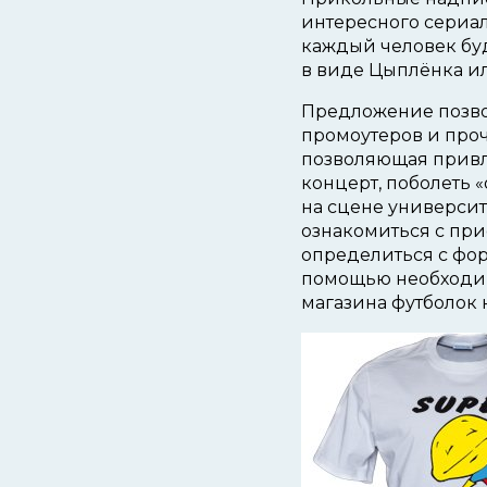
интересного сериал
каждый человек буд
в виде Цыплёнка ил
Предложение позво
промоутеров и проч
позволяющая привл
концерт, поболеть
на сцене университ
ознакомиться с при
определиться с фор
помощью необходим
магазина футболок н