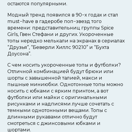
остаются популярными.
Модный тренд появился в 90−х годах и стал
must−have в гадеробе поп−звезд того
времени: представительниц группы Spice
Girls, Гвен Стефани и других. Укороченные
топы нередко мелькали на экранах в сериалах
“Друзья”, “Беверли Хиллс 90210” и “Бухта
Доусона”.
С чем носить укороченные топы и футболки?
Отличной комбинацией будут брюки или
шорты с завышенной талией, макси и
пышные миниюбки. Однотонные топы можно
носить с юбками с ярким принтом, а вот
футболки или майки с оригинальными
рисунками и надписями лучше сочетать с
темными однотонными вещами. Топы с
длинными рукавами отлично будут
смотреться с джинсовыми юбками и
шортами.