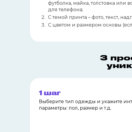
футболка, майка, толстовка или 
для телефона;
С темой принта – фото, текст, над
С цветом и размером основы (есл
3 про
уник
1 шаг
Выберите тип одежды и
укажите ин
параметры: пол, размер и т.д.