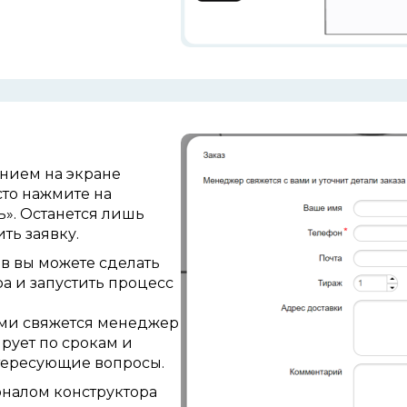
ением на
экране
сто нажмите на
ь». Останется лишь
ть заявку.
ов вы можете сделать
ра и
запустить процесс
вами свяжется менеджер
рует по срокам и
интересующие вопросы.
оналом конструктора